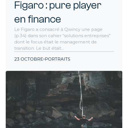
Figaro : pure player
en finance
Le Figaro a consacré à Qwincy une page
(p.34) dans son cahier “solutions entreprises”
dont le focus était le management de
transition. Le but était...
23 OCTOBRE
PORTRAITS