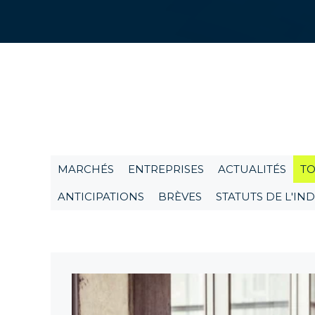
Expe
Acc
Reta
Poin
exp
San
MARCHÉS
ENTREPRISES
ACTUALITÉS
TO
Trou
et d
ANTICIPATIONS
BRÈVES
STATUTS DE L'I
Lux
Trou
béné
Indu