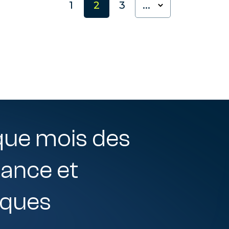
1
2
3
...
que mois des
nance et
iques