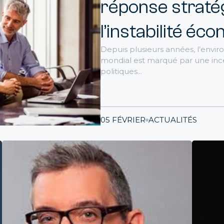
vez des consultants en finance ayant évolué dans le secteur
réponse straté
dustrie
 questions que doivent se poser les
l’instabilité é
ctions financières avant de lancer un proj
Depuis plusieurs années, l’env
I
CONSEILS
mondial est marqué par une incer
Par métier
politiques...
rôle de gestion - FP&A
a planification à l'analyse en passant par leur expertise en BI, 
ultants sont à votre disposition
05 FÉVRIER
ACTUALITÉS
ptabilité
essionnels clés de la direction financières, nos consultants
ribuent à la fiabilité de l'information financière
solidation
vez votre consultant consolideur , expert en IFRS ou/et US 
aissant les principaux logiciels du marché