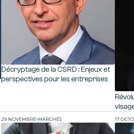
nsformation Finance
, PMO, Chef de projet, nos consultants sont là pour la réuss
otre projet de transformation
Décryptage de la CSRD : Enjeux et
perspectives pour les entreprises
Révolu
visage
29 NOVEMBRE
MARCHÉS
17 OCT