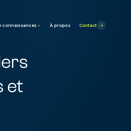
e connaissances
À propos
Contact
ce
iers
 et
s