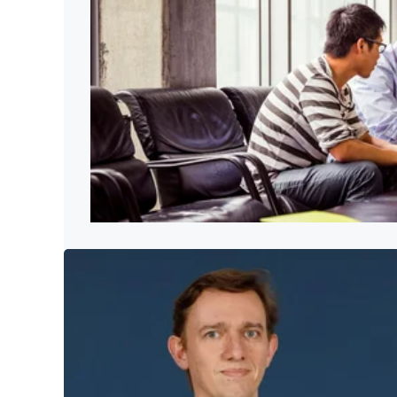
Trou
l'in
Cinq
dire
11 MA
Cont
De l
cons
Com
Prof
cont
Con
Trou
conn