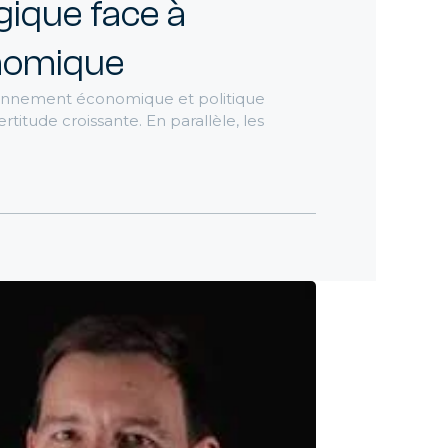
 de
gique face à
conomique
et IA
ironnement économique et politique
titude croissante. En parallèle, les
nos
GAAP