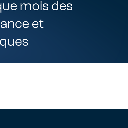
que mois des
nance et
iques