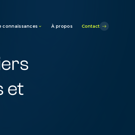
e connaissances
À propos
Contact
ce
iers
 et
s