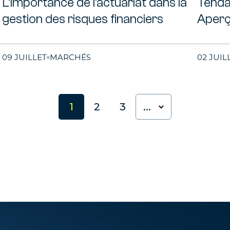
L'importance de l'actuariat dans la
Tenda
gestion des risques financiers
Aperç
09 JUILLET
MARCHÉS
02 JUIL
1
2
3
...