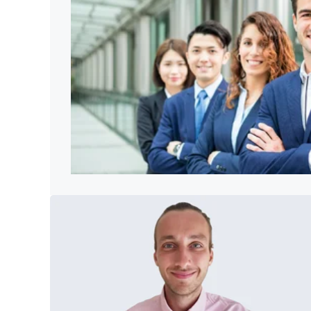
Trou
l'in
Cinq
dire
11 MA
Cont
De l
cons
Com
Prof
cont
Con
Trou
conn