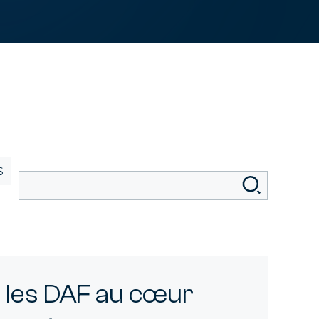
S
té
: les DAF au cœur