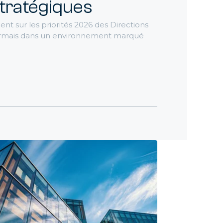
 de
stratégiques
nt sur les priorités 2026 des Directions
et IA
sormais dans un environnement marqué
nos
GAAP