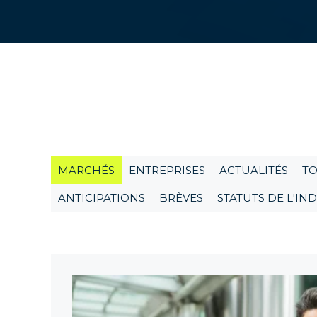
Expe
Acc
Reta
Poin
exp
San
MARCHÉS
ENTREPRISES
ACTUALITÉS
TO
Trou
et d
ANTICIPATIONS
BRÈVES
STATUTS DE L'I
Lux
Trou
béné
Indu