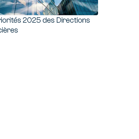
ite
riorités 2025 des Directions
cières