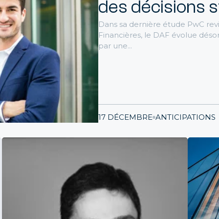
vez des consultants en finance ayant évolué dans le secteur
des décisions 
dustrie
 questions que doivent se poser les
Dans sa dernière étude PwC revie
ctions financières avant de lancer un proj
Financières, le DAF évolue dé
par une...
I
CONSEILS
Par métier
rôle de gestion - FP&A
a planification à l'analyse en passant par leur expertise en BI, 
ultants sont à votre disposition
17 DÉCEMBRE
ANTICIPATIONS
ptabilité
essionnels clés de la direction financières, nos consultants
ribuent à la fiabilité de l'information financière
solidation
vez votre consultant consolideur , expert en IFRS ou/et US 
aissant les principaux logiciels du marché