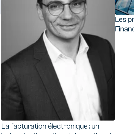
nsformation Finance
, PMO, Chef de projet, nos consultants sont là pour la réuss
Les p
otre projet de transformation
Finan
La facturation électronique : un