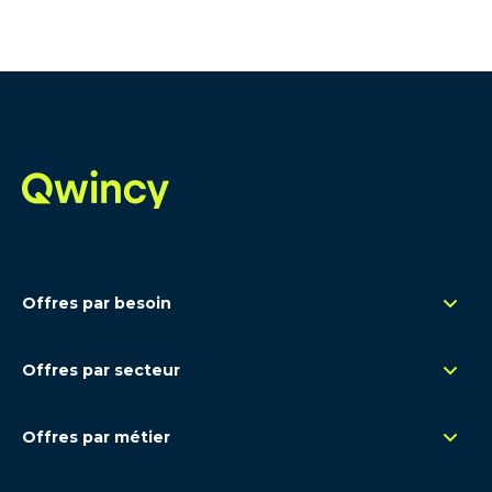
Offres par besoin
Management de transition
Offres par secteur
Renfort opérationnel
Rétail
Remplacement congés
Offres par métier
Santé - Pharma
Expertise ponctuelle
Contrôle de gestion - FP&A
Luxe