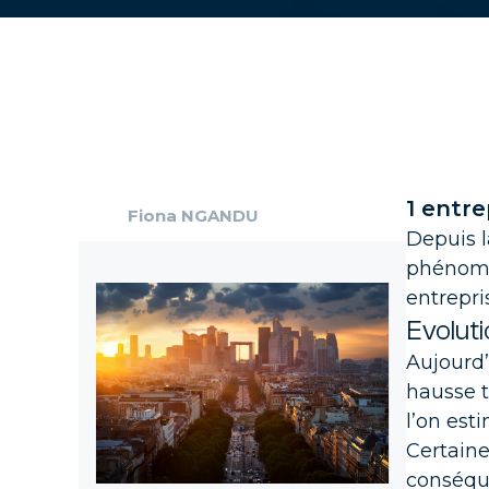
Expe
Acc
Reta
Poin
exp
1 entre
Fiona NGANDU
Depuis l
San
phénomèn
Trou
entrepri
et d
Evoluti
Aujourd’
Lux
Trou
hausse t
béné
l’on est
Certaine
Indu
conséque