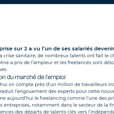
rtise ponctuelle
édez rapidement aux compétences dont vous avez besoin
Par secteur
il
ts de vente, GMS, Gestion des stocks, trouver un consultant
érimenté dans votre secteur
prise sur 2 a vu l’un de ses salariés deveni
a crise sanitaire, de nombreux talents ont fait le
té, Pharma
e a pris de l’ampleur et les freelances sont dés
vez des consultants qui ont l'expérience du secteur de la san
ses.
e la pharma
on du marché de l’emploi
hui on compte près d’un million de travailleurs
in
e
vez des consultants en finance issus de votre secteur afin de
raduit l’engouement des experts pour cette nouvell
ficier de leur expertise
ime aujourd’hui le freelancing comme l’une des pr
s entreprises, notamment dans le secteur de la fi
strie
nces des départs de talents clés vers l’indépenda