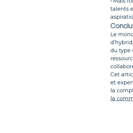
! Mais f
talents 
Tra
AMOA
aspirati
de v
Conclu
Le monde
d’hybrid
du type 
ressourc
collabor
Cet arti
et
exper
la compt
la com