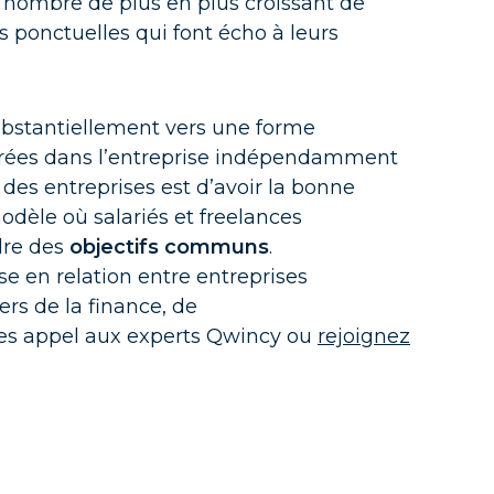
n nombre de plus en plus croissant de
s ponctuelles qui font écho à leurs
ite
ubstantiellement vers une forme
tégrées dans l’entreprise indépendamment
des entreprises est d’avoir la bonne
dèle où salariés et freelances
dre des
objectifs communs
.
se en relation entre entreprises
ers de la finance
, de
tes appel aux experts Qwincy ou
rejoignez