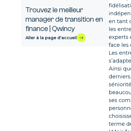
Trou
fidélisa
l'in
Trouvez le meilleur
Cinq
indépend
manager de transition en
dire
en tant 
finance | Qwincy
les entr
11 MA
experts 
Aller à la page d'accueil
face les
Les entr
Cont
s’adapte
De l
Ainsi qu
cons
derniers
séniorit
Com
Prof
beaucoup
cont
ses comp
personne
Con
choisiss
Trou
terme de
conn