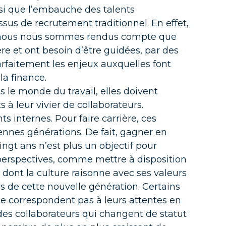
 de
si que l’embauche des talents
sus de recrutement traditionnel. En effet,
et IA
g, nous nous sommes rendus compte que
e et ont besoin d’être guidées, par des
arfaitement les
enjeux
auxquelles font
la finance.
ns le monde du travail, elles doivent
à leur vivier de collaborateurs.
nos
s internes. Pour faire carrière, ces
ennes générations. De fait, gagner en
ngt ans n’est plus un objectif pour
 perspectives, comme mettre à disposition
ont la culture raisonne avec ses valeurs
s de cette nouvelle génération. Certains
ne correspondent pas à leurs attentes en
GAAP
 des collaborateurs qui changent de statut