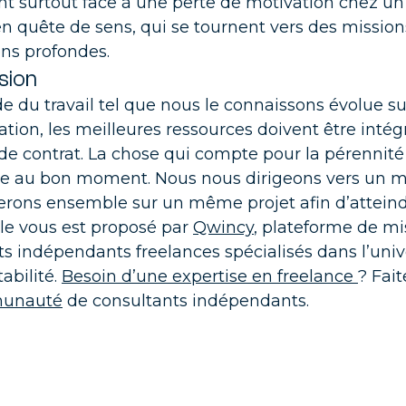
ont surtout face à une perte de motivation chez u
en quête de sens, qui se tournent vers des mission
nsformation Finance
, PMO, Chef de projet, nos consultants sont là pour la réuss
ons profondes.
otre projet de transformation
sion
 du travail tel que nous le connaissons évolue s
ation, les meilleures ressources doivent être in
de contrat. La chose qui compte pour la pérennité 
e au bon moment. Nous nous dirigeons vers un mo
erons ensemble sur un même projet afin d’attein
cle vous est proposé par
Qwincy
, plateforme de mi
ts
indépendants
freelances spécialisés dans l’univ
abilité.
Besoin d’une expertise en freelance
? Fai
munauté
de consultants indépendants.