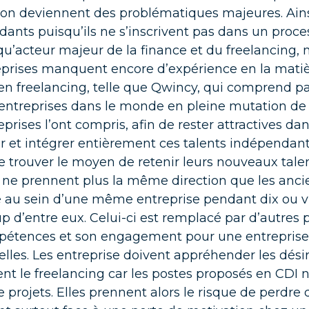
vez des consultants en finance ayant évolué dans le secteur
tion deviennent des problématiques majeures. Ain
dustrie
 questions que doivent se poser les
ants puisqu’ils ne s’inscrivent pas dans un proces
ctions financières avant de lancer un proj
qu’acteur majeur de la finance et du freelancin
eprises manquent encore d’expérience en la matièr
I
CONSEILS
Par métier
en freelancing, telle que
Qwincy
, qui comprend p
 entreprises dans le monde en pleine mutation de 
eprises l’ont compris, afin de rester attractives da
rôle de gestion - FP&A
r et intégrer entièrement ces talents indépendants 
a planification à l'analyse en passant par leur expertise en BI, 
e trouver le moyen de retenir leurs nouveaux talent
ultants sont à votre disposition
 ne prennent plus la même direction que les anci
é au sein d’une même entreprise pendant dix ou vi
ptabilité
essionnels clés de la direction financières, nos consultants
 d’entre eux. Celui-ci est remplacé par d’autres
ribuent à la fiabilité de l'information financière
étences et son engagement pour une entreprise d
lles. Les entreprise doivent appréhender les désir
solidation
ent le freelancing car les postes proposés en CDI 
vez votre consultant consolideur , expert en IFRS ou/et US 
 projets. Elles prennent alors le risque de perdre
aissant les principaux logiciels du marché