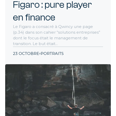
Figaro : pure player
en finance
Le Figaro a consacré à Qwincy une page
(p.34) dans son cahier “solutions entreprises”
dont le focus était le management de
transition. Le but était...
23 OCTOBRE
PORTRAITS