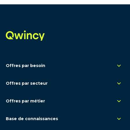
Offres par besoin
Management de transition
Offres par secteur
Renfort opérationnel
Rétail
Remplacement congés
Offres par métier
Santé - Pharma
Expertise ponctuelle
Contrôle de gestion - FP&A
Luxe
Base de connaissances
Comptabilité
Industrie
Sur le marché