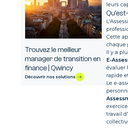
Trou
leurs ca
l'in
Cinq
Qu'est
dire
L'Assess
professi
11 MA
Cette ap
chaque p
Trouvez le meilleur
Il y a p
Cont
manager de transition en
E-Asses
De l
finance | Qwincy
cons
évaluer 
rapide e
Découvrir nos solutions
Com
Le e-ass
Prof
personna
cont
Assessme
exercice
Con
travail 
Trou
collecti
conn