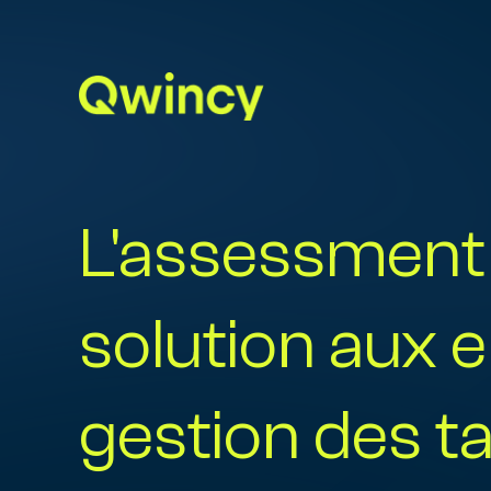
L'assessment 
Man
Des 
Ren
solution aux 
Obte
jour
gestion des t
Rem
Assu