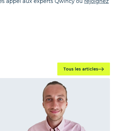
es appel aux experts Qwincy ou
rejoignez
Tous les articles