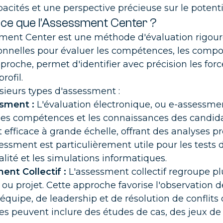
vez des consultants en finance ayant évolué dans le secteur
pacités et une perspective précieuse sur le potentie
dustrie
 questions que doivent se poser les
-ce que l'Assessment Center ?
ctions financières avant de lancer un proj
ment Center est une méthode d'évaluation rigoure
onnelles pour évaluer les compétences, les compor
I
CONSEILS
Par métier
proche, permet d'identifier avec précision les f
rofil.
lusieurs types d'assessment :
rôle de gestion - FP&A
sment :
L'évaluation électronique, ou e-assessmen
a planification à l'analyse en passant par leur expertise en BI, 
ultants sont à votre disposition
les compétences et les connaissances des candida
t efficace à grande échelle, offrant des analyses 
ptabilité
essment est particulièrement utile pour les tests 
essionnels clés de la direction financières, nos consultants
lité et les simulations informatiques.
ribuent à la fiabilité de l'information financière
nt Collectif :
L'assessment collectif regroupe 
 ou projet. Cette approche favorise l'observatio
solidation
d'équipe, de leadership et de résolution de conflit
vez votre consultant consolideur , expert en IFRS ou/et US 
ves peuvent inclure des études de cas, des jeux de 
aissant les principaux logiciels du marché