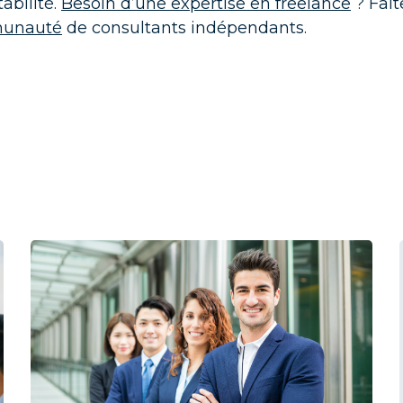
abilité.
Besoin d’une expertise en freelance
? Fait
munauté
de consultants indépendants.