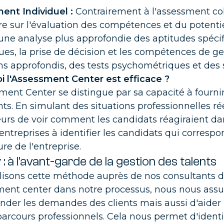
ent Individuel :
Contrairement à l'assessment coll
nsformation Finance
e sur l'évaluation des compétences et du potentiel
, PMO, Chef de projet, nos consultants sont là pour la réuss
otre projet de transformation
ne analyse plus approfondie des aptitudes spécif
ues, la prise de décision et les compétences de g
ns approfondis, des tests psychométriques et des s
i l'Assessment Center est efficace ?
ment Center se distingue par sa capacité à fournir
nts. En simulant des situations professionnelles 
urs de voir comment les candidats réagiraient dan
 entreprises à identifier les candidats qui corres
ure de l'entreprise.
: à l'avant-garde de la gestion des talents
lisons cette méthode auprès de nos consultants d
sment center dans notre processus, nous nous as
nder les demandes des clients mais aussi d'aider
parcours professionnels. Cela nous permet d'ident