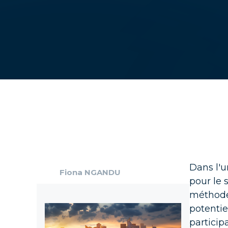
Expe
Acc
Reta
Poin
exp
San
Trou
et d
Dans l'u
Lux
Fiona NGANDU
Trou
pour le 
béné
méthode 
potentie
Indu
particip