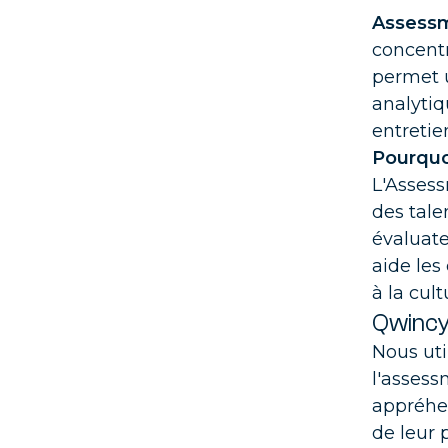
Assessm
Tra
concentr
AMOA
de v
permet u
analytiq
entretie
Pourquo
L'Assess
des tale
évaluate
aide les
à la cult
Qwincy 
Nous uti
l'asses
appréhe
de leur 