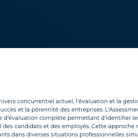
rtise ponctuelle
édez rapidement aux compétences dont vous avez besoin
Par secteur
il
ts de vente, GMS, Gestion des stocks, trouver un consultant
érimenté dans votre secteur
té, Pharma
vez des consultants qui ont l'expérience du secteur de la san
e la pharma
nivers concurrentiel actuel, l'évaluation et la gesti
e
vez des consultants en finance issus de votre secteur afin de
succès et la pérennité des entreprises. L'Assess
ficier de leur expertise
d'évaluation complète permettant d'identifier le
l des candidats et des employés. Cette approche 
strie
ants dans diverses situations professionnelles simu