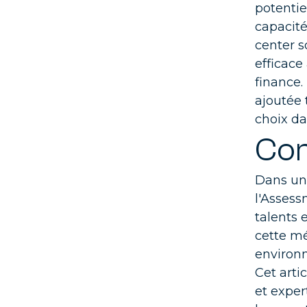
potentie
capacité
center s
efficace
finance.
ajoutée 
choix da
Con
Dans un 
l'Assess
talents 
cette mé
environ
Cet arti
et
exper