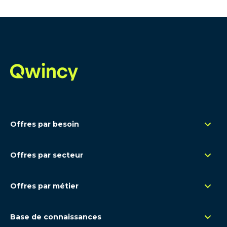
Offres par besoin
Management de transition
Offres par secteur
Renfort opérationnel
Rétail
Remplacement congés
Offres par métier
Santé - Pharma
Expertise ponctuelle
Contrôle de gestion - FP&A
Luxe
Base de connaissances
Comptabilité
Industrie