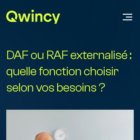
DAF ou RAF externalisé :
quelle fonction choisir
selon vos besoins ?